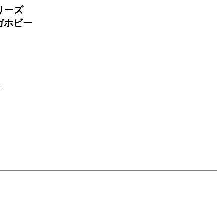
リーズ
メガホビー
m