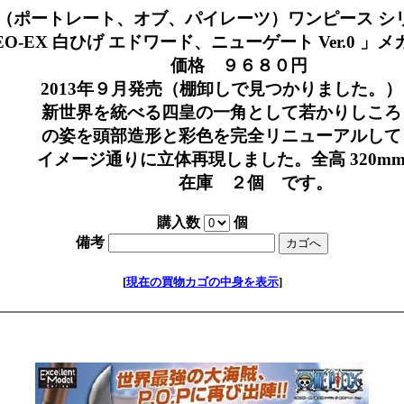
0.P（ポートレート、オブ、パイレーツ）ワンピース シ
-EX 白ひげ エドワード、ニューゲート Ver.0 」
価格 ９６８０円
2013年９月発売（棚卸しで見つかりました。）
新世界を統べる四皇の一角として若かりしころ
の姿を頭部造形と彩色を完全リニューアルして
イメージ通りに立体再現しました。全高 320m
在庫 ２個 です。
購入数
個
備考
[
現在の買物カゴの中身を表示
]