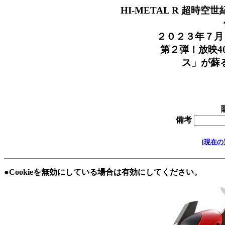
HI-METAL R 超
価格 
２０２３年７月１
第２弾！放映40
ス」が蘇る！４
在庫 
備考
[
現在の
●Cookieを無効にしている場合は有効にしてください。