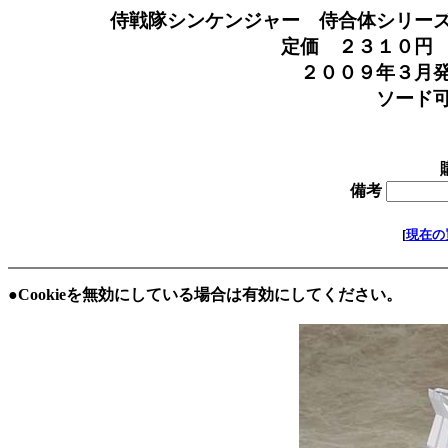
侍戦隊シンケンジャー 侍合体シリー
定価 ２３１０円 を
２００９年３月発売 秘
ソード
在庫 
備考
[
現在の
●Cookieを無効にしている場合は有効にしてください。