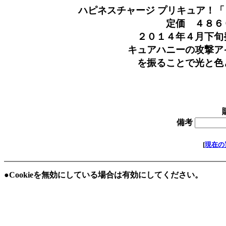
ハピネスチャージ プリキュア！
定価 ４８６０円 
２０１４年４月下旬発
キュアハニーの攻撃アイ
を振ることで光と色と
対象
在庫 
備考
[
現在の
●Cookieを無効にしている場合は有効にしてください。