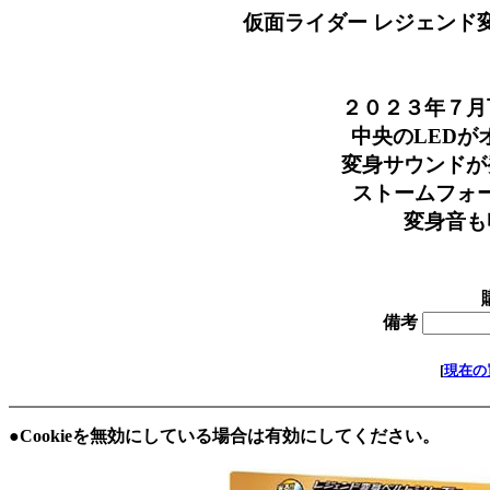
仮面ライダー レジェンド
バ
価格
２０２３年７月下
中央のLEDがオ
変身サウンドが発
ストームフォーム
変身音も収
在庫 
備考
[
現在の
●Cookieを無効にしている場合は有効にしてください。