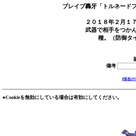
ブレイブ轟牙「トルネード
価格
２０１８年２月１７日
武器で相手をつかんで
種。（防御タイプ）全
在庫 
備考
[
現在の
●Cookieを無効にしている場合は有効にしてください。