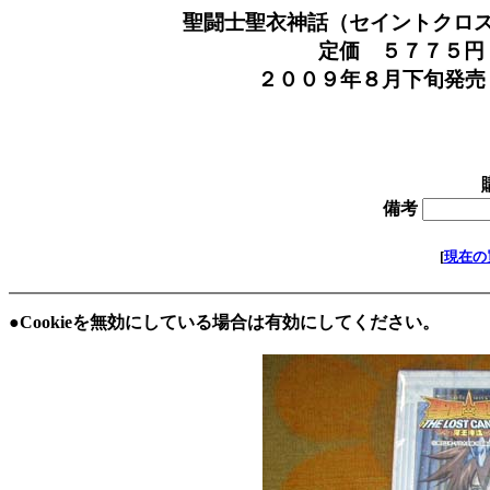
聖闘士聖衣神話（セイントクロ
定価 ５７７５円 を
２００９年８月下旬発売 全高１６０
より 
在庫 
備考
[
現在の
●Cookieを無効にしている場合は有効にしてください。