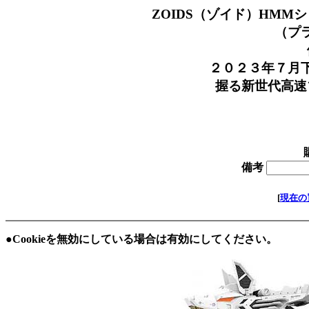
ZOIDS（ゾイド）HMMシ
（プラモ
価格 
２０２３年７月下
握る新世代高速ゾ
全
在庫 
備考
[
現在の
●Cookieを無効にしている場合は有効にしてください。